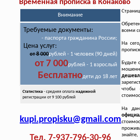
Временная прописка в Конаково
Страниц
Внимание
Обрете
Требуемые документы:
всеми с
- паспорта гражданина России;
На сег
Цена услуг:
прописк
от 8 000
рублей - 1 человек (90 дней)
от 7 000
Будьте 
рублей - 1 взрослый
мошенн
Бесплатно
дешев
дети до 18 лет
зарегис
чтобы 
Статистика
- средняя оплата
надежной
стоимос
регистрации от 9 100 рублей
На дан
официа
kupi.propisku@gmail.com
стоимо
прожив
знайте
Тел. 7-937-796-30-96