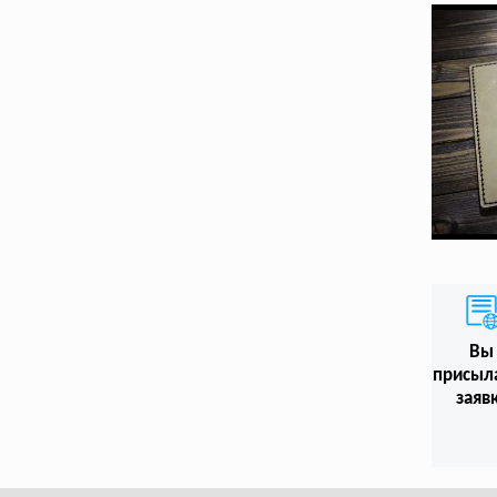
Вы
присыл
заяв