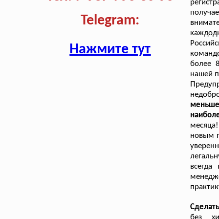
регист
получа
Telegram:
внимат
каждод
Российс
Нажмите тут
командо
более 8
нашей п
Предуп
недобр
меньше
наибол
месяца!
новым п
уверен
легаль
всегда
менедж
практик
Сделат
без хи