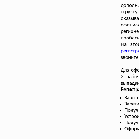
дополни
структ
оказыва
официал
регионе
проблем
На это
регист
звоните
Для офо
2 рабоч
выпадаю
Регист
Завес
Зарег
Получ
Устрои
Получ
Оформ